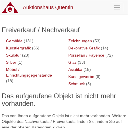
Auktionshaus Quentin
Toggl
naviga
Freiverkauf / Nachverkauf
Gemälde
(131)
Zeichnungen
(53)
Künstlergrafik
(66)
Dekorative Grafik
(14)
Skulptur
(23)
Porzellan / Fayence
(72)
Silber
(1)
Glas
(33)
Möbel /
Asiatika
(15)
Einrichtungsgegenstände
Kunstgewerbe
(6)
(18)
Schmuck
(5)
Das aufgerufene Objekt ist nicht mehr
vorhanden.
Das von Ihnen aufgerufene Objekt ist nicht mehr vorhanden. Weitere
Objekte des Nachverkaufs / Freiverkaufs finden Sie, indem Sie auf
eine der oberen Kategorien klicken.