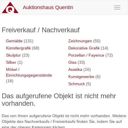
Auktionshaus Quentin
Toggl
naviga
Freiverkauf / Nachverkauf
Gemälde
(131)
Zeichnungen
(55)
Künstlergrafik
(68)
Dekorative Grafik
(14)
Skulptur
(23)
Porzellan / Fayence
(72)
Silber
(1)
Glas
(33)
Möbel /
Asiatika
(16)
Einrichtungsgegenstände
Kunstgewerbe
(6)
(18)
Schmuck
(5)
Das aufgerufene Objekt ist nicht mehr
vorhanden.
Das von Ihnen aufgerufene Objekt ist nicht mehr vorhanden. Weitere
Objekte des Nachverkaufs / Freiverkaufs finden Sie, indem Sie auf
eine der oberen Kategorien klicken.