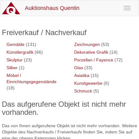
Auktionshaus Quentin
Toggl
naviga
Freiverkauf / Nachverkauf
Gemälde
(131)
Zeichnungen
(53)
Künstlergrafik
(66)
Dekorative Grafik
(14)
Skulptur
(23)
Porzellan / Fayence
(72)
Silber
(1)
Glas
(33)
Möbel /
Asiatika
(15)
Einrichtungsgegenstände
Kunstgewerbe
(6)
(18)
Schmuck
(5)
Das aufgerufene Objekt ist nicht mehr
vorhanden.
Das von Ihnen aufgerufene Objekt ist nicht mehr vorhanden. Weitere
Objekte des Nachverkaufs / Freiverkaufs finden Sie, indem Sie auf
eine der oberen Kategorien klicken.