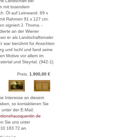
e Landschaft bei
n mit tosendem
h. Öl auf Leinwand. 69 x
 mit Rahmen 91 x 127 cm.
en signiert J. Thoma. -
ierte an der Wiener
wo er als Landschaftsmaler
 Er war berühmt für Ansichten
rg und Ischl und fand seine
en Motive vor allem im
Pustertal und Steyrtal. (942-1)
Preis:
1.900,00 €
Sie Interesse an diesem
aben, so kontaktieren Sie
 unter der E-Mail:
ktionshausquentin.de
en Sie uns unter
210 183 72 an.