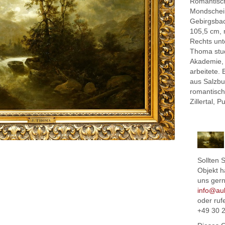
Romantisch
Mondschei
Gebirgsbac
105,5 cm,
Rechts unt
Thoma stud
Akademie, 
arbeitete.
aus Salzbu
romantisch
Zillertal, 
Sollten 
Objekt h
uns gern
info@au
oder ruf
+49 30 