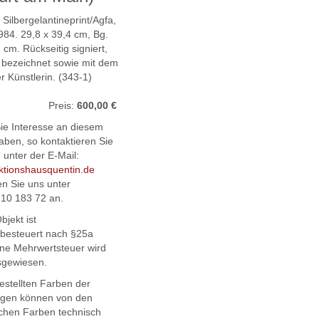
Silbergelantineprint/Agfa,
984. 29,8 x 39,4 cm, Bg.
 cm. Rückseitig signiert,
d bezeichnet sowie mit dem
r Künstlerin. (343-1)
Preis:
600,00 €
Sie Interesse an diesem
aben, so kontaktieren Sie
 unter der E-Mail:
ktionshausquentin.de
en Sie uns unter
210 183 72 an.
bjekt ist
zbesteuert nach §25a
ne Mehrwertsteuer wird
sgewiesen.
estellten Farben der
ngen können von den
ichen Farben technisch