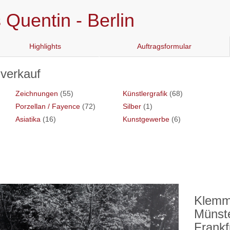
Quentin - Berlin
Highlights
Auftragsformular
hverkauf
Zeichnungen
(55)
Künstlergrafik
(68)
Porzellan / Fayence
(72)
Silber
(1)
Asiatika
(16)
Kunstgewerbe
(6)
Klemm
Münste
Frankf