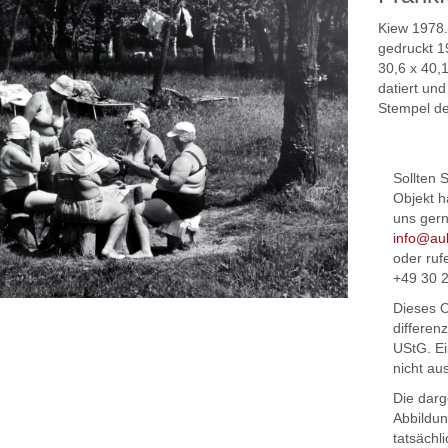
Kiew 1978. 
gedruckt 1
30,6 x 40,1
datiert un
Stempel de
Sollten 
Objekt h
uns gern
info@au
oder ruf
+49 30 
Dieses O
differen
UStG. Ei
nicht au
Die darg
Abbildu
tatsächl