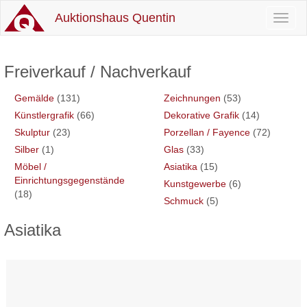
Auktionshaus Quentin
Toggl
naviga
Freiverkauf / Nachverkauf
Gemälde
(131)
Zeichnungen
(53)
Künstlergrafik
(66)
Dekorative Grafik
(14)
Skulptur
(23)
Porzellan / Fayence
(72)
Silber
(1)
Glas
(33)
Möbel /
Asiatika
(15)
Einrichtungsgegenstände
Kunstgewerbe
(6)
(18)
Schmuck
(5)
Asiatika