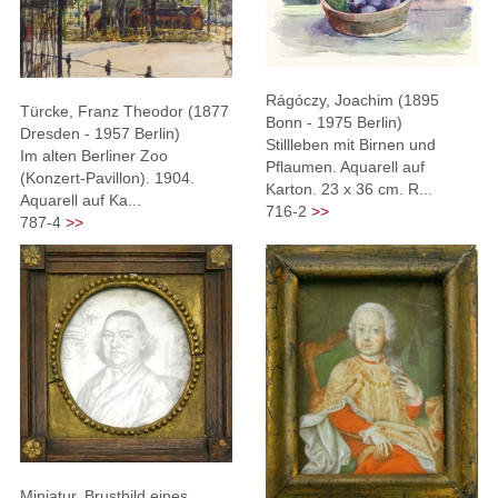
Rágóczy, Joachim (1895
Türcke, Franz Theodor (1877
Bonn - 1975 Berlin)
Dresden - 1957 Berlin)
Stillleben mit Birnen und
Im alten Berliner Zoo
Pflaumen. Aquarell auf
(Konzert-Pavillon). 1904.
Karton. 23 x 36 cm. R...
Aquarell auf Ka...
716-2
>>
787-4
>>
Miniatur, Brustbild eines