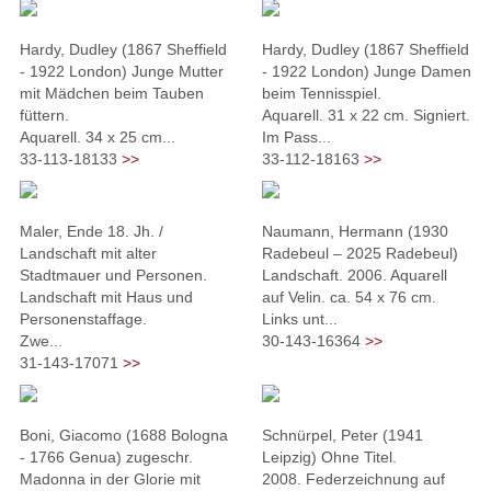
Hardy, Dudley (1867 Sheffield
Hardy, Dudley (1867 Sheffield
- 1922 London) Junge Mutter
- 1922 London) Junge Damen
mit Mädchen beim Tauben
beim Tennisspiel.
füttern.
Aquarell. 31 x 22 cm. Signiert.
Aquarell. 34 x 25 cm...
Im Pass...
33-113-18133
>>
33-112-18163
>>
Maler, Ende 18. Jh. /
Naumann, Hermann (1930
Landschaft mit alter
Radebeul – 2025 Radebeul)
Stadtmauer und Personen.
Landschaft. 2006. Aquarell
Landschaft mit Haus und
auf Velin. ca. 54 x 76 cm.
Personenstaffage.
Links unt...
Zwe...
30-143-16364
>>
31-143-17071
>>
Boni, Giacomo (1688 Bologna
Schnürpel, Peter (1941
- 1766 Genua) zugeschr.
Leipzig) Ohne Titel.
Madonna in der Glorie mit
2008. Federzeichnung auf