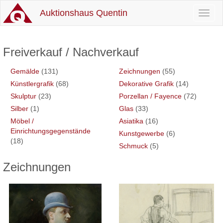
Auktionshaus Quentin
Toggl
naviga
Freiverkauf / Nachverkauf
Gemälde
(131)
Zeichnungen
(55)
Künstlergrafik
(68)
Dekorative Grafik
(14)
Skulptur
(23)
Porzellan / Fayence
(72)
Silber
(1)
Glas
(33)
Möbel /
Asiatika
(16)
Einrichtungsgegenstände
Kunstgewerbe
(6)
(18)
Schmuck
(5)
Zeichnungen