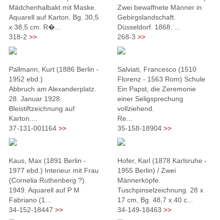
Mädchenhalbakt mit Maske.
Zwei bewaffnete Männer in
Aquarell auf Karton. Bg. 30,5
Gebirgslandschaft.
x 38,5 cm. R�...
Düsseldorf. 1868. ...
318-2
>>
268-3
>>
Pallmann, Kurt (1886 Berlin -
Salviati, Francesco (1510
1952 ebd.)
Florenz - 1563 Rom) Schule
Abbruch am Alexanderplatz.
Ein Papst, die Zeremonie
28. Januar 1928.
einer Seligsprechung
Bleistiftzeichnung auf
vollziehend.
Karton....
Re...
37-131-001164
>>
35-158-18904
>>
Kaus, Max (1891 Berlin -
Hofer, Karl (1878 Karlsruhe -
1977 ebd.) Interieur mit Frau
1955 Berlin) / Zwei
(Cornelia Ruthenberg ?).
Männerköpfe.
1949. Aquarell auf P M
Tuschpinselzeichnung. 28 x
Fabriano (1...
17 cm, Bg. 48,7 x 40 c...
34-152-18447
>>
34-149-18463
>>