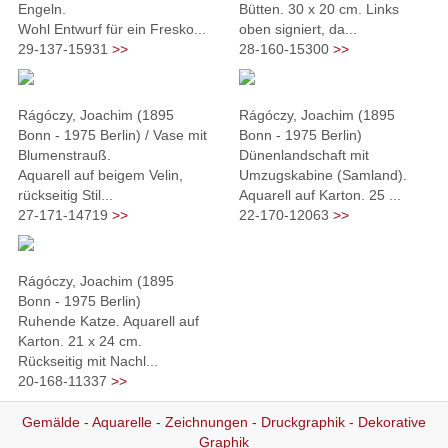
Engeln.
Bütten. 30 x 20 cm. Links
Wohl Entwurf für ein Fresko...
oben signiert, da...
29-137-15931
>>
28-160-15300
>>
Rágóczy, Joachim (1895
Rágóczy, Joachim (1895
Bonn - 1975 Berlin) / Vase mit
Bonn - 1975 Berlin)
Blumenstrauß.
Dünenlandschaft mit
Aquarell auf beigem Velin,
Umzugskabine (Samland).
rückseitig Stil...
Aquarell auf Karton. 25 ...
27-171-14719
>>
22-170-12063
>>
Rágóczy, Joachim (1895
Bonn - 1975 Berlin)
Ruhende Katze. Aquarell auf
Karton. 21 x 24 cm.
Rückseitig mit Nachl...
20-168-11337
>>
Gemälde - Aquarelle - Zeichnungen - Druckgraphik - Dekorative
Graphik