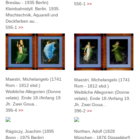
Breslau - 1935 Berlin)
556-1
>>
Kleinbahnidyll. Berlin. 1935.
Mischtechnik, Aquarell und
Deckfarben au...
595-1
>>
Maestri, Michelangelo (1741
Maestri, Michelangelo (1741
Rom - 1812 ebd.)
Rom - 1812 ebd.)
Weibliche Allegorien (Donne
Weibliche Allegorien (Donne
velate). Ende 18./Anfang 19.
velate). Ende 18./Anfang 19.
Jh. Zwei Goua...
Jh. Zwei Goua...
396-4
>>
396-2
>>
Rágóczy, Joachim (1895
Northen, Adolf (1828
Bonn - 1975 Berlin)
München - 1876 Düsseldorf)