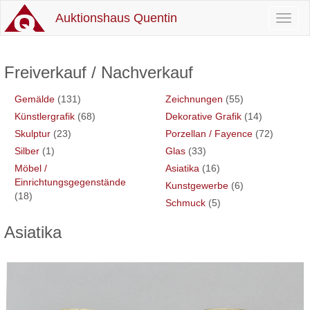
Auktionshaus Quentin
Toggl
naviga
Freiverkauf / Nachverkauf
Gemälde
(131)
Zeichnungen
(55)
Künstlergrafik
(68)
Dekorative Grafik
(14)
Skulptur
(23)
Porzellan / Fayence
(72)
Silber
(1)
Glas
(33)
Möbel /
Asiatika
(16)
Einrichtungsgegenstände
Kunstgewerbe
(6)
(18)
Schmuck
(5)
Asiatika