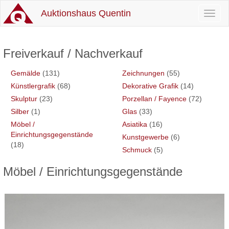
Auktionshaus Quentin
Toggl
naviga
Freiverkauf / Nachverkauf
Gemälde
(131)
Zeichnungen
(55)
Künstlergrafik
(68)
Dekorative Grafik
(14)
Skulptur
(23)
Porzellan / Fayence
(72)
Silber
(1)
Glas
(33)
Möbel /
Asiatika
(16)
Einrichtungsgegenstände
Kunstgewerbe
(6)
(18)
Schmuck
(5)
Möbel / Einrichtungsgegenstände