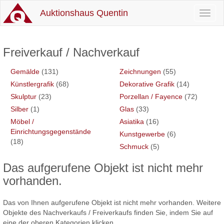
Auktionshaus Quentin
Toggl
naviga
Freiverkauf / Nachverkauf
Gemälde
(131)
Zeichnungen
(55)
Künstlergrafik
(68)
Dekorative Grafik
(14)
Skulptur
(23)
Porzellan / Fayence
(72)
Silber
(1)
Glas
(33)
Möbel /
Asiatika
(16)
Einrichtungsgegenstände
Kunstgewerbe
(6)
(18)
Schmuck
(5)
Das aufgerufene Objekt ist nicht mehr
vorhanden.
Das von Ihnen aufgerufene Objekt ist nicht mehr vorhanden. Weitere
Objekte des Nachverkaufs / Freiverkaufs finden Sie, indem Sie auf
eine der oberen Kategorien klicken.