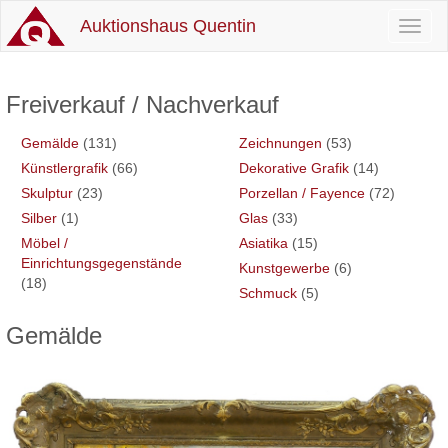
Auktionshaus Quentin
Toggl
naviga
Freiverkauf / Nachverkauf
Gemälde
(131)
Zeichnungen
(53)
Künstlergrafik
(66)
Dekorative Grafik
(14)
Skulptur
(23)
Porzellan / Fayence
(72)
Silber
(1)
Glas
(33)
Möbel /
Asiatika
(15)
Einrichtungsgegenstände
Kunstgewerbe
(6)
(18)
Schmuck
(5)
Gemälde