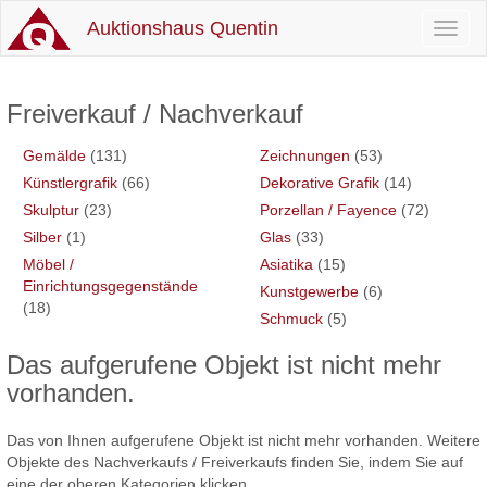
Auktionshaus Quentin
Toggl
naviga
Freiverkauf / Nachverkauf
Gemälde
(131)
Zeichnungen
(53)
Künstlergrafik
(66)
Dekorative Grafik
(14)
Skulptur
(23)
Porzellan / Fayence
(72)
Silber
(1)
Glas
(33)
Möbel /
Asiatika
(15)
Einrichtungsgegenstände
Kunstgewerbe
(6)
(18)
Schmuck
(5)
Das aufgerufene Objekt ist nicht mehr
vorhanden.
Das von Ihnen aufgerufene Objekt ist nicht mehr vorhanden. Weitere
Objekte des Nachverkaufs / Freiverkaufs finden Sie, indem Sie auf
eine der oberen Kategorien klicken.